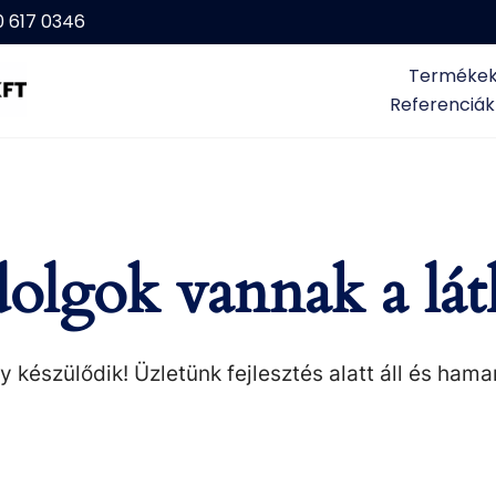
0 617 0346
Terméke
Referenciák
olgok vannak a lát
 készülődik! Üzletünk fejlesztés alatt áll és hama