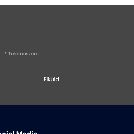
Elküld
ocial Media