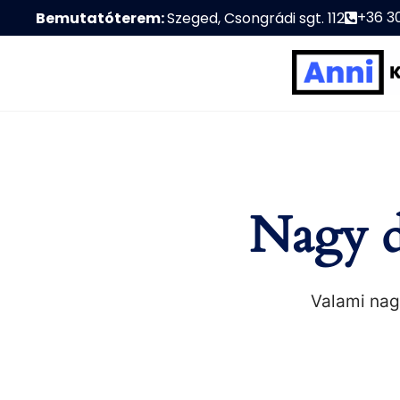
+36 3
Bemutatóterem:
Szeged, Csongrádi sgt. 112
Nagy d
Valami nagy