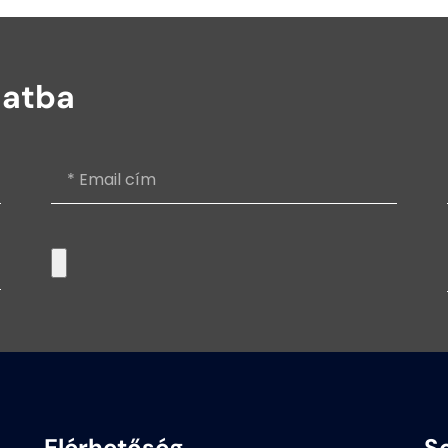
latba
Elérhetőség
S