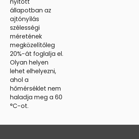
nyitott
állapotban az
ajtónyílás
szélességi
méretének
megközelítőleg
20%-át foglalja el.
Olyan helyen
lehet elhelyezni,
ahol a
hőmérséklet nem
haladja meg a 60
°C-ot.