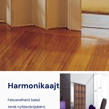
Harmonikaajtó
Felszerelhető belső
terek nyílászárójaként,