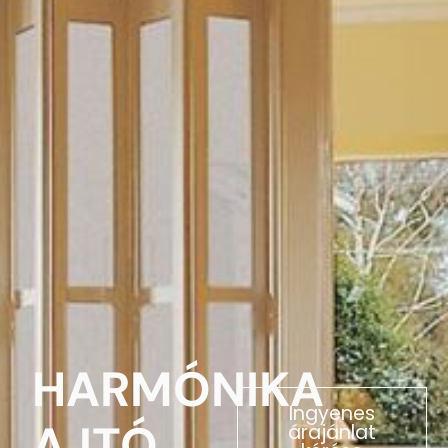
HARMÓNIKA
Ingyenes
AJTÓ
árajánlat