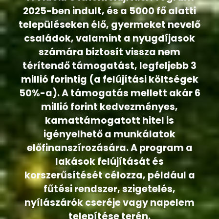
2025-ben indult, és a 5000 fő alatti
településeken élő, gyermeket nevelő
családok, valamint a nyugdíjasok
számára biztosít vissza nem
térítendő támogatást, legfeljebb 3
millió forintig (a felújítási költségek
50%-a). A támogatás mellett akár 6
millió forint kedvezményes,
kamattámogatott hitel is
igényelhető a munkálatok
előfinanszírozására. A program a
lakások felújítását és
korszerűsítését célozza, például a
fűtési rendszer, szigetelés,
nyílászárók cseréje vagy napelem
telepítése terén.