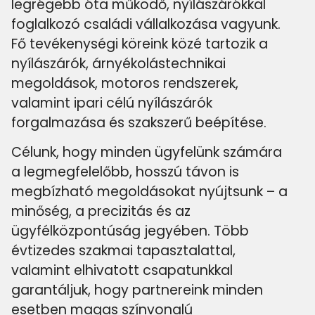
legrégebb óta működő, nyílászárókkal
foglalkozó családi vállalkozása vagyunk.
Fő tevékenységi köreink közé tartozik a
nyílászárók, árnyékolástechnikai
megoldások, motoros rendszerek,
valamint ipari célú nyílászárók
forgalmazása és szakszerű beépítése.
Célunk, hogy minden ügyfelünk számára
a legmegfelelőbb, hosszú távon is
megbízható megoldásokat nyújtsunk – a
minőség, a precizitás és az
ügyfélközpontúság jegyében. Több
évtizedes szakmai tapasztalattal,
valamint elhivatott csapatunkkal
garantáljuk, hogy partnereink minden
esetben magas színvonalú