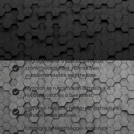
Több éves szakmai tapasztalatunk
garantálja a precíz és megbízható
munkát.
Bemutatótermünkbe személyesen is
megtekintheti és kipróbálhatja
termékeinket.
Régi ügyfeleink a későbbiekben is
számíthatnak ránk -bármi lyen
probléma esetén segíthetünk
Gyorsan és rugalmasan biztosítjuk a
nyílászárókat és a beépítést.
Ingyenes helyszíni felmérést biztosítunk
minden érdeklődőnek.
Országos lefedettséggel dolgozunk -