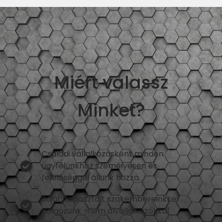
Miért válassz
Minket?
Családi vállalkozásként minden
ügyfelünkhöz személyesen és
felelőséggel állunk hozzá.
Saját, tapasztalt szakembereinkkel
dolgozunk -nem alvállalkozókkal.