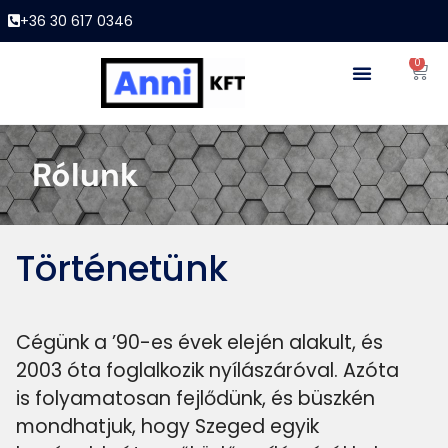
+36 30 617 0346
0
Rólunk
Történetünk
Cégünk a ’90-es évek elején alakult, és
2003 óta foglalkozik nyílászáróval. Azóta
is folyamatosan fejlődünk, és büszkén
mondhatjuk, hogy Szeged egyik