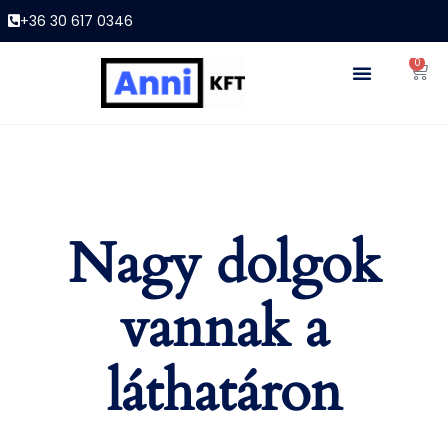
+36 30 617 0346
0
Nagy dolgok
vannak a
láthatáron