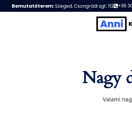
+36 3
Bemutatóterem:
Szeged, Csongrádi sgt. 112
Nagy d
Valami nagy