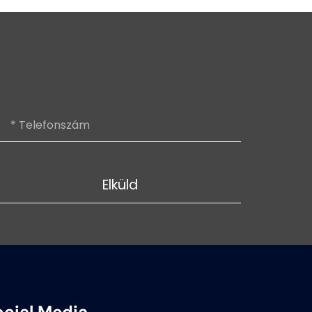
Elküld
ocial Media