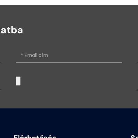
latba
Elérhetőség
S