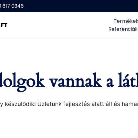
0 617 0346
Terméke
Referenciák
olgok vannak a lát
 készülődik! Üzletünk fejlesztés alatt áll és hama