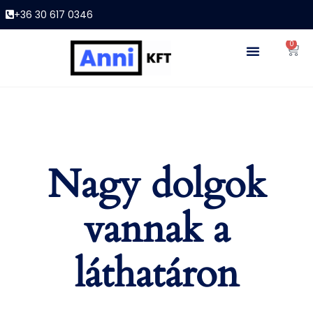
+36 30 617 0346
0
Nagy dolgok
vannak a
láthatáron