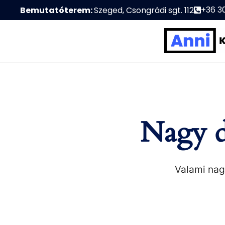
+36 3
Bemutatóterem:
Szeged, Csongrádi sgt. 112
Nagy d
Valami nagy