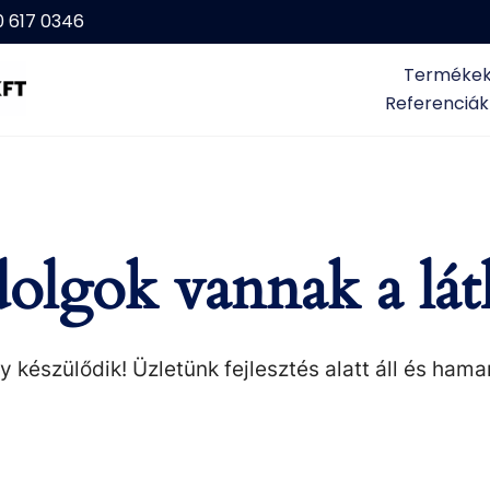
0 617 0346
Terméke
Referenciák
olgok vannak a lát
 készülődik! Üzletünk fejlesztés alatt áll és hama