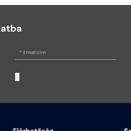
latba
Elérhetőség
S