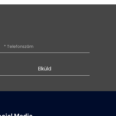
Elküld
ocial Media