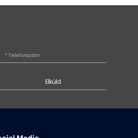
Elküld
ocial Media