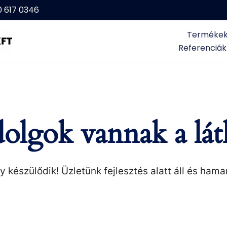
0 617 0346
Terméke
Referenciák
olgok vannak a lát
 készülődik! Üzletünk fejlesztés alatt áll és hama