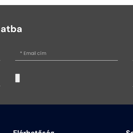
latba
Elérhetőség
S