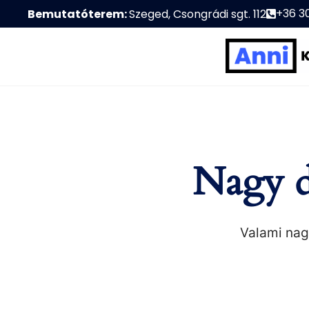
+36 3
Bemutatóterem:
Szeged, Csongrádi sgt. 112
Nagy d
Valami nagy