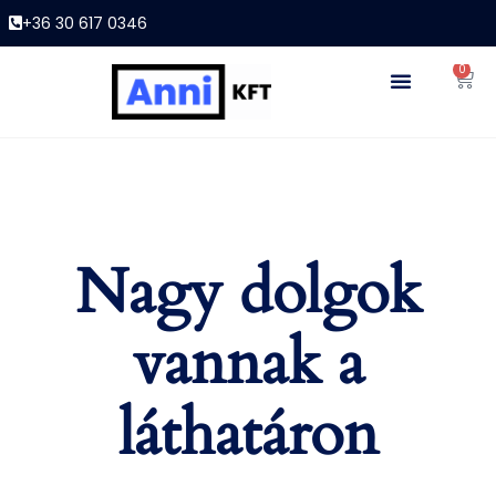
+36 30 617 0346
0
Nagy dolgok
vannak a
láthatáron