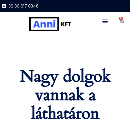
+36 30 617 0346
0
Nagy dolgok
vannak a
láthatáron