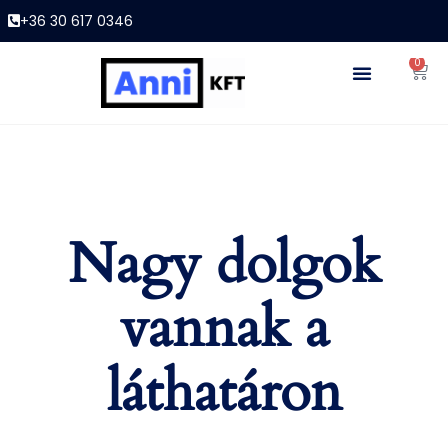
+36 30 617 0346
0
Nagy dolgok
vannak a
láthatáron