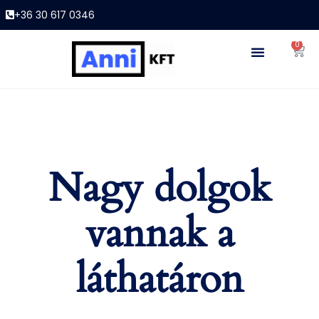
+36 30 617 0346
0
Nagy dolgok
vannak a
láthatáron