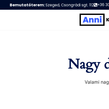
+36 3
Bemutatóterem:
Szeged, Csongrádi sgt. 112
Nagy d
Valami nagy