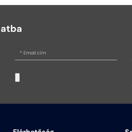
latba
Elérhetőség
S