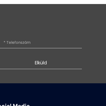
Elküld
ocial Media