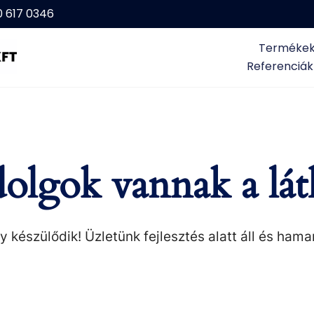
0 617 0346
Terméke
Referenciák
olgok vannak a lát
 készülődik! Üzletünk fejlesztés alatt áll és hama