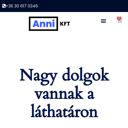
+36 30 617 0346
0
Nagy dolgok
vannak a
láthatáron