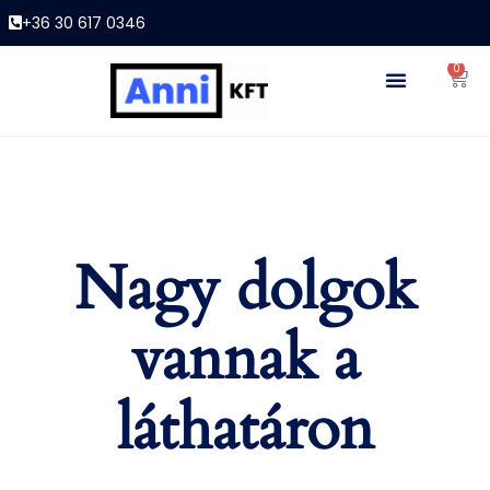
+36 30 617 0346
0
Nagy dolgok
vannak a
láthatáron