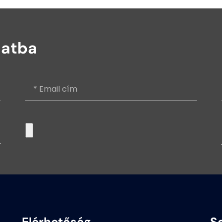
latba
Elérhetőség
S