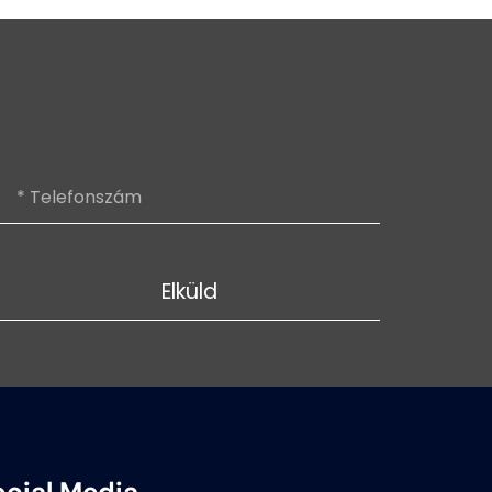
Elküld
ocial Media