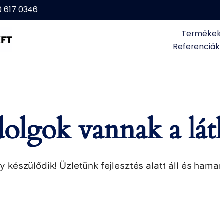
0 617 0346
Terméke
Referenciák
olgok vannak a lát
 készülődik! Üzletünk fejlesztés alatt áll és hama