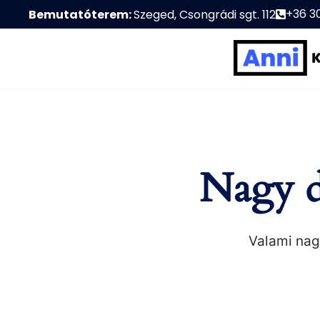
+36 3
Bemutatóterem:
Szeged, Csongrádi sgt. 112
Nagy d
Valami nagy