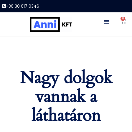
+36 30 617 0346
0
Nagy dolgok
vannak a
láthatáron