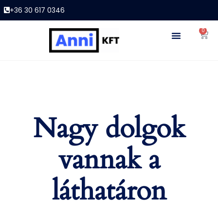
+36 30 617 0346
0
Nagy dolgok
vannak a
láthatáron