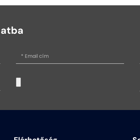
latba
Elérhetőség
S