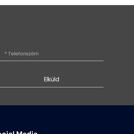
Elküld
ocial Media