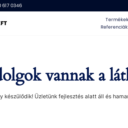
0 617 0346
Terméke
Referenciák
olgok vannak a lát
 készülődik! Üzletünk fejlesztés alatt áll és hama