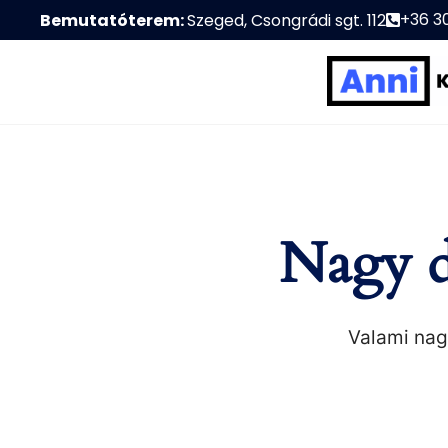
+36 3
Bemutatóterem:
Szeged, Csongrádi sgt. 112
Nagy d
Valami nagy