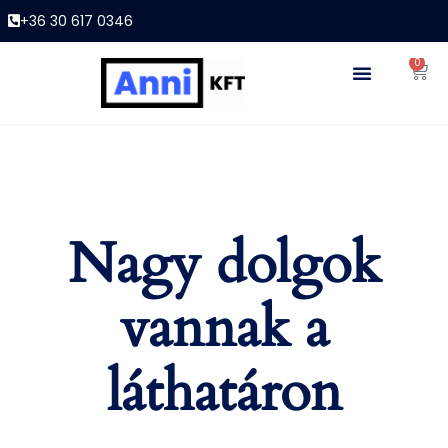
+36 30 617 0346
0
Nagy dolgok
vannak a
láthatáron