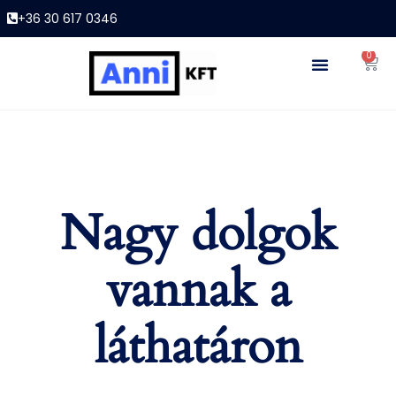
+36 30 617 0346
0
Nagy dolgok
vannak a
láthatáron