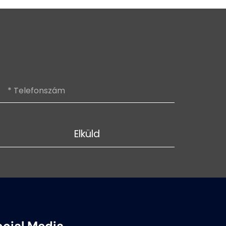
Elküld
ocial Media