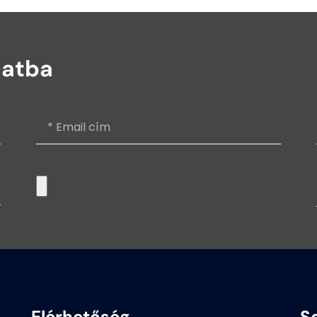
latba
Elérhetőség
S