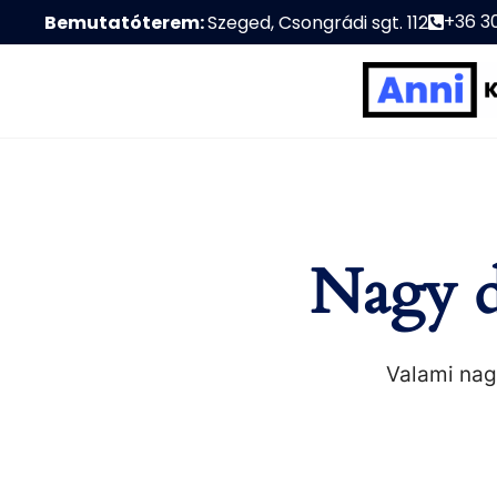
+36 3
Bemutatóterem:
Szeged, Csongrádi sgt. 112
Nagy d
Valami nagy