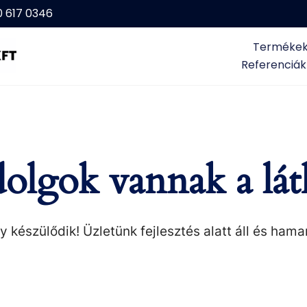
0 617 0346
Terméke
Referenciák
olgok vannak a lát
 készülődik! Üzletünk fejlesztés alatt áll és hama