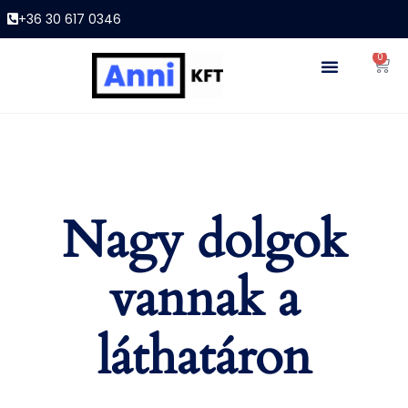
+36 30 617 0346
0
Nagy dolgok
vannak a
láthatáron