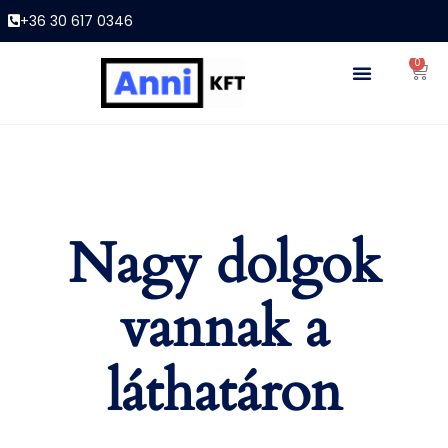
+36 30 617 0346
0
Nagy dolgok
vannak a
láthatáron