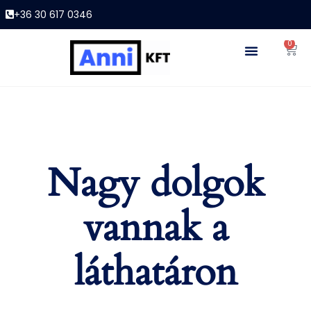
+36 30 617 0346
0
Nagy dolgok
vannak a
láthatáron