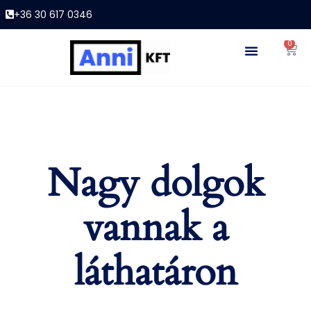
+36 30 617 0346
0
Nagy dolgok
vannak a
láthatáron