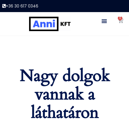
+36 30 617 0346
0
Nagy dolgok
vannak a
láthatáron