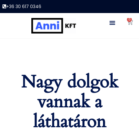
+36 30 617 0346
0
Nagy dolgok
vannak a
láthatáron