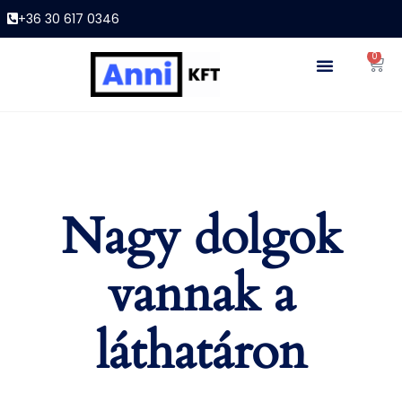
+36 30 617 0346
0
Nagy dolgok
vannak a
láthatáron