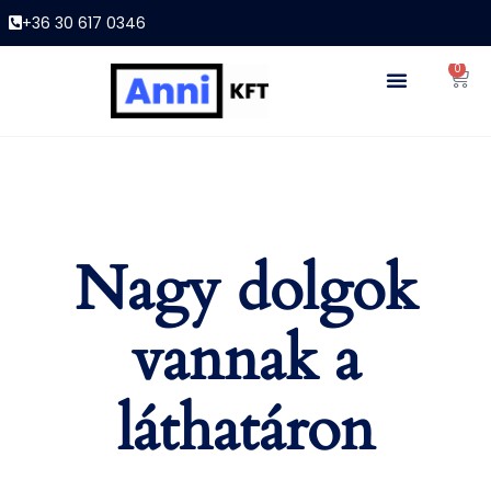
+36 30 617 0346
0
Nagy dolgok
vannak a
láthatáron