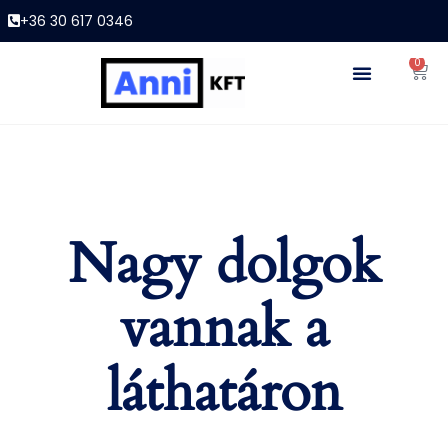
+36 30 617 0346
0
Nagy dolgok
vannak a
láthatáron