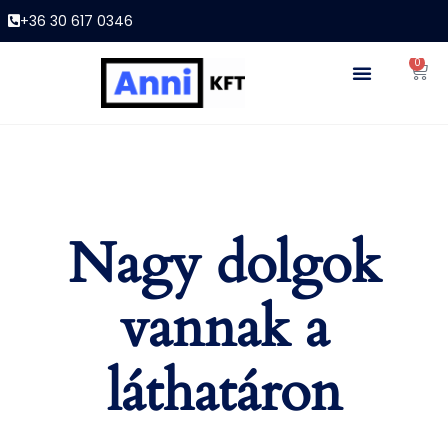
+36 30 617 0346
0
Nagy dolgok
vannak a
láthatáron