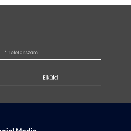
Elküld
ocial Media