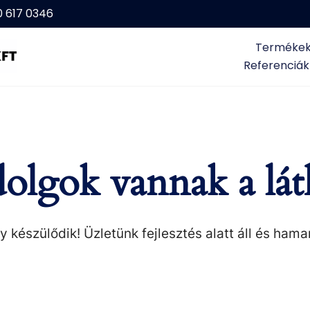
0 617 0346
Terméke
Referenciák
olgok vannak a lát
 készülődik! Üzletünk fejlesztés alatt áll és hama