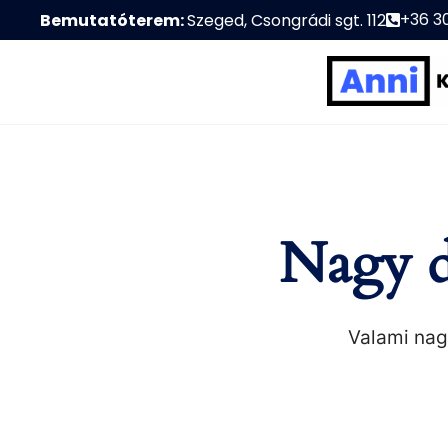
+36 3
Bemutatóterem:
Szeged, Csongrádi sgt. 112
Nagy d
Valami nagy