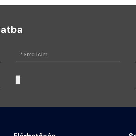
latba
Elérhetőség
S