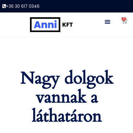
+36 30 617 0346
0
Nagy dolgok
vannak a
láthatáron