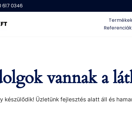
0 617 0346
Terméke
Referenciák
olgok vannak a lát
 készülődik! Üzletünk fejlesztés alatt áll és hama