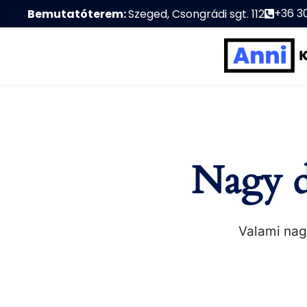
+36 3
Bemutatóterem:
Szeged, Csongrádi sgt. 112
Nagy d
Valami nagy