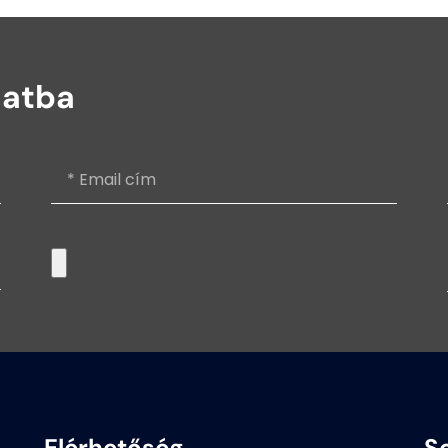
latba
Elérhetőség
S