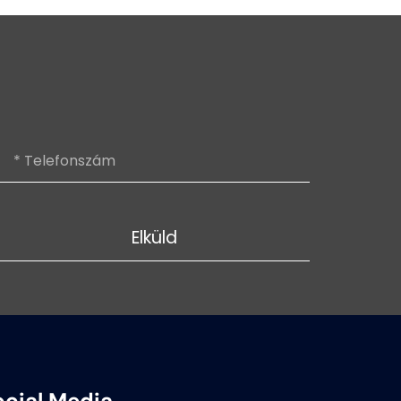
Elküld
ocial Media