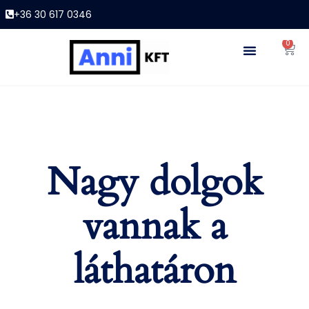
+36 30 617 0346
0
Nagy dolgok
vannak a
láthatáron