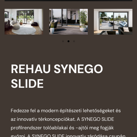
REHAU SYNEGO
SLIDE
Fedezze fel a modern építészeti lehetőségeket és
az innovatív térkoncepciókat. A SYNEGO SLIDE
profilrendszer tolóablakai és -ajtói meg fogják
győzni. A SYNEGO SLIDE innovatív záródása csupán