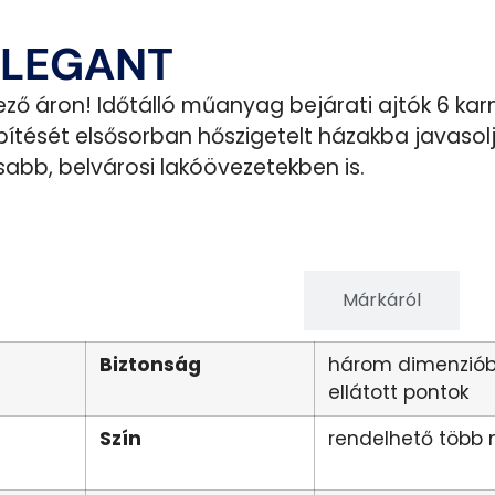
ELEGANT
 áron! Időtálló műanyag bejárati ajtók 6 karmá
tését elsősorban hőszigetelt házakba javasolju
abb, belvárosi lakóövezetekben is.
Terméktulajdonságok
Márkáról
Biztonság
három dimenzióba
ellátott pontok
Szín
rendelhető több 