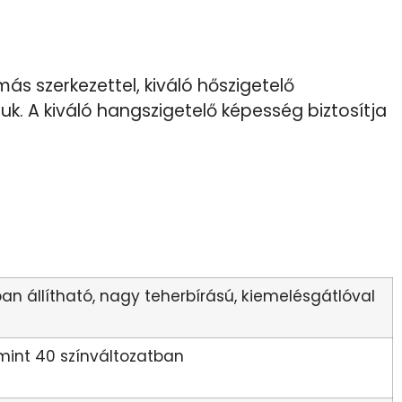
s szerkezettel, kiváló hőszigetelő
k. A kiváló hangszigetelő képesség biztosítja
n állítható, nagy teherbírású, kiemelésgátlóval
mint 40 színváltozatban