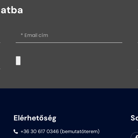
latba
Elérhetőség
S
+36 30 617 0346 (bemutatóterem)