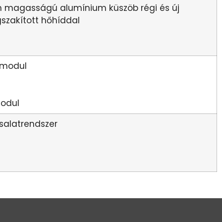
mm magasságú alumínium küszöb régi és új
szakított hőhíddal
 modul
odul
salatrendszer