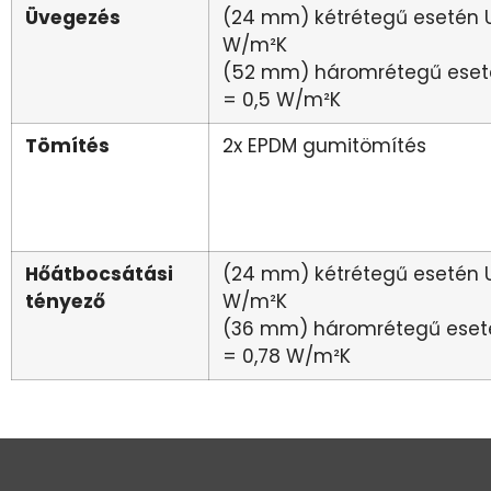
Üvegezés
(24 mm) kétrétegű esetén U
W/m²K
(52 mm) háromrétegű eset
= 0,5 W/m²K
Tömítés
2x EPDM gumitömítés
Hőátbocsátási
(24 mm) kétrétegű esetén U
tényező
W/m²K
(36 mm) háromrétegű eset
= 0,78 W/m²K