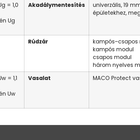
g = 1,0
Akadálymentesítés
univerzális, 19 
épületekhez, meg
én Ug
Rúdzár
kampós–csapos
kampós modul
csapos modul
három nyelves m
w = 1,1
Vasalat
MACO Protect va
én Uw