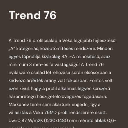
Trend 76
A Trend 76 profilcsalád a Veka legújabb fejlesztésű
„A” kategóriás, középtömítéses rendszere. Minden
egyes főprofilja kizárólag RAL-A minősítésű, azaz
minimum 3 mm-es falvastagságú! A Trend 76
nyílászáró család létrehozása során elsősorban a
kedvező ár/érték arány volt fókuszban. Fontos volt
ezen kívül, hogy a profil alkalmas legyen korszerű
háromrétegű hőszigetelő üvegezés fogadására.
Márkanév terén sem akartunk engedni, így a
választás a Veka 76MD profilrendszerére esett.
Uw=0,87 W/m2K (1230x1480 mm méretű ablak 0,6-