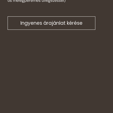
os melegperemes üvegezéssel)
Ingyenes árajánlat kérése