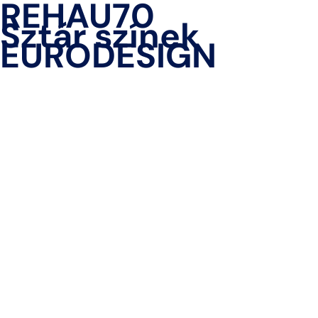
REHAU70
Sztár színek
EURODESIGN