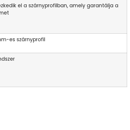
kedik el a szárnyprofilban, amely garantálja a
lmet
m-es szárnyprofil
ndszer