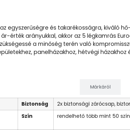
 az egyszerűségre és takarékosságra, kiváló hő
ár-érték arányukkal, akkor az 5 légkamrás Eur
 szükségessé a minőség terén való kompromissz
épületekhez, panelházakhoz, hétvégi házakhoz 
Terméktulajdonságok
Márkáról
Biztonság
2x biztonsági zárócsap, bizt
Szín
rendelhető több mint 50 szí