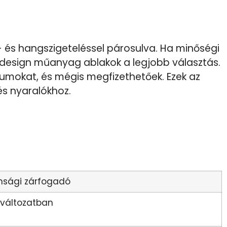
- és hangszigeteléssel párosulva. Ha minőségi
odesign műanyag ablakok a legjobb választás.
umokat, és mégis megfizethetőek. Ezek az
és nyaralókhoz.
onsági zárfogadó
nváltozatban