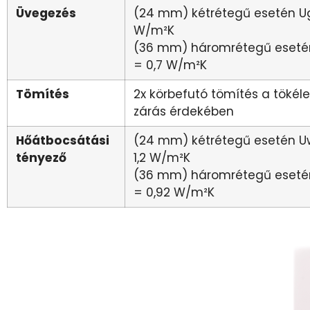
Üvegezés
(24 mm) kétrétegű esetén Ug
W/m²K
(36 mm) háromrétegű eseté
= 0,7 W/m²K
Tömítés
2x körbefutó tömítés a tökél
zárás érdekében
Hőátbocsátási
(24 mm) kétrétegű esetén U
tényező
1,2 W/m²K
(36 mm) háromrétegű eseté
= 0,92 W/m²K