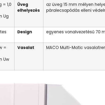
 = 1,0
Üveg
az üveg 15 mm mélyen helyez
elhelyezés
páralecsapódás elleni véde
n Ug
etes
Design
egyenes vonalvezetésű 70 m
w =
Vasalat
MACO Multi-Matic vasalatre
n Uw