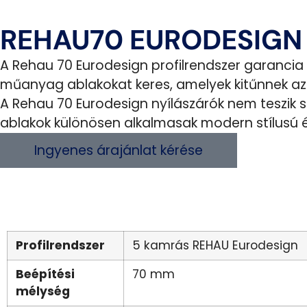
REHAU70 EURODESIGN
A Rehau 70 Eurodesign profilrendszer garancia
műanyag ablakokat keres, amelyek kitűnnek az 
A Rehau 70 Eurodesign nyílászárók nem teszik
ablakok különösen alkalmasak modern stílusú 
Ingyenes árajánlat kérése
Profilrendszer
5 kamrás REHAU Eurodesign
Beépítési
70 mm
mélység