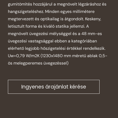
gumitömítés hozzájárul a megnövelt légzáráshoz és
hangszigeteléshez. Minden egyes millimétere
megtervezett és optikailag is átgondolt. Keskeny,
letisztult forma és kiváló statika jellemzi. A
megnövelt üvegezési mélységgel és a 48 mm-es
üvegezési vastagsággal ebben a kategóriában
elérhető legjobb hőszigetelési értékkel rendelkezik.
Uw=0,79 W/m2K (1230x1480 mm méretű ablak 0,5-
ös melegperemes üvegezéssel)
Ingyenes árajánlat kérése